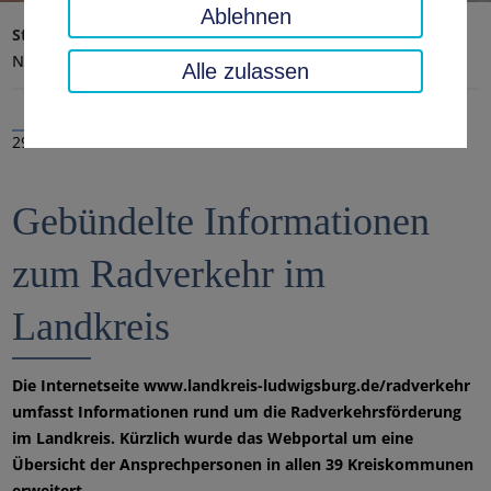
Ablehnen
Startseite
Landratsamt, Landkreis
Aktuelles
Nachrichten
Alle zulassen
29.04.2022
Gebündelte Informationen
zum Radverkehr im
Landkreis
Die Internetseite www.landkreis-ludwigsburg.de/radverkehr
umfasst Informationen rund um die Radverkehrsförderung
im Landkreis. Kürzlich wurde das Webportal um eine
Übersicht der Ansprechpersonen in allen 39 Kreiskommunen
erweitert.