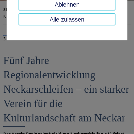
Ablehnen
Startseite
Landratsamt, Landkreis
Aktuelles
Nachrichten
Alle zulassen
31.10.2025
Fünf Jahre
Regionalentwicklung
Neckarschleifen – ein starker
Verein für die
Kulturlandschaft am Neckar
Der Verein Regionalentwicklung Neckarschleifen e.V. feiert