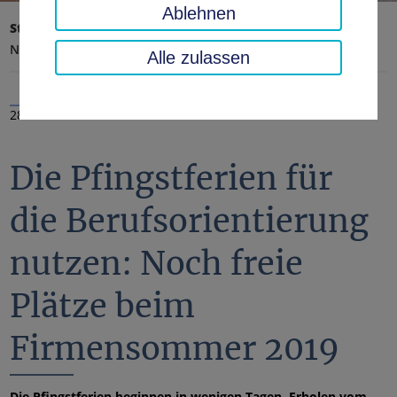
Ablehnen
Startseite
Landratsamt, Landkreis
Aktuelles
Nachrichten
Alle zulassen
28.05.2019
Die Pfingstferien für
die Berufsorientierung
nutzen: Noch freie
Plätze beim
Firmensommer 2019
Die Pfingstferien beginnen in wenigen Tagen. Erholen vom