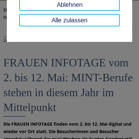
Ablehnen
Startseite
Landratsamt, Landkreis
Aktuelles
Nachrichten
Alle zulassen
24.04.2023
FRAUEN INFOTAGE vom
2. bis 12. Mai: MINT-Berufe
stehen in diesem Jahr im
Mittelpunkt
Die FRAUEN INFOTAGE finden vom 2. bis 12. Mai digital und
wieder vor Ort statt. Die Besucherinnen und Besucher
erwartet während der zwei Wochen ein buntes Angebot mit