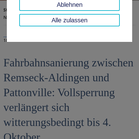
Ablehnen
Startseite
Landratsamt, Landkreis
Aktuelles
Nachrichten
Alle zulassen
18.09.2024
Fahrbahnsanierung zwischen
Remseck-Aldingen und
Pattonville: Vollsperrung
verlängert sich
witterungsbedingt bis 4.
Oktober