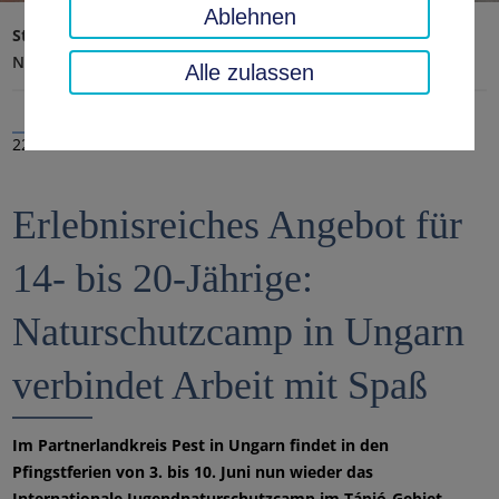
Ablehnen
Startseite
Landratsamt, Landkreis
Aktuelles
Nachrichten
Alle zulassen
22.02.2023
Erlebnisreiches Angebot für
14- bis 20-Jährige:
Naturschutzcamp in Ungarn
verbindet Arbeit mit Spaß
Im Partnerlandkreis Pest in Ungarn findet in den
Pfingstferien von 3. bis 10. Juni nun wieder das
Internationale Jugendnaturschutzcamp im Tápió-Gebiet