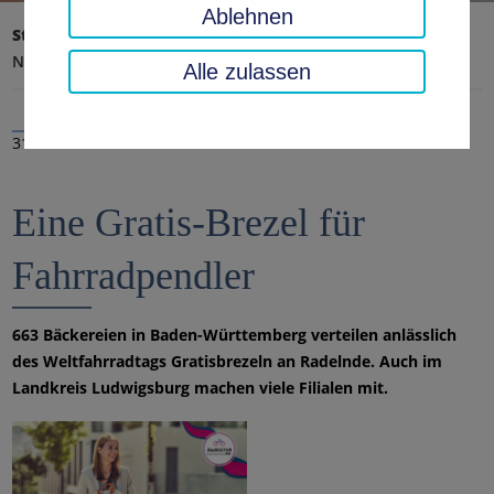
Ablehnen
Startseite
Landratsamt, Landkreis
Aktuelles
Nachrichten
Alle zulassen
31.05.2022
Eine Gratis-Brezel für
Fahrradpendler
663 Bäckereien in Baden-Württemberg verteilen anlässlich
des Weltfahrradtags Gratisbrezeln an Radelnde. Auch im
Landkreis Ludwigsburg machen viele Filialen mit.