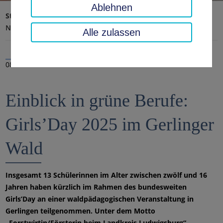
Ablehnen
Startseite
Landratsamt, Landkreis
Aktuelles
Nachrichten
Alle zulassen
08.04.2025
Einblick in grüne Berufe:
Girls’Day 2025 im Gerlinger
Wald
Insgesamt 13 Schülerinnen im Alter zwischen zwölf und 16
Jahren haben kürzlich im Rahmen des bundesweiten
Girls’Day an einer waldpädagogischen Veranstaltung in
Gerlingen teilgenommen. Unter dem Motto
„Forstwirtin/Försterin beim Landkreis Ludwigsburg“