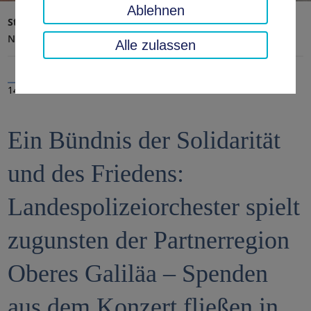
Ablehnen
Startseite
Landratsamt, Landkreis
Aktuelles
Nachrichten
Alle zulassen
14.12.2023
Ein Bündnis der Solidarität
und des Friedens:
Landespolizeiorchester spielt
zugunsten der Partnerregion
Oberes Galiläa – Spenden
aus dem Konzert fließen in