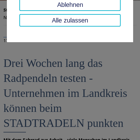
Ablehnen
Startseite
Landratsamt, Landkreis
Aktuelles
Nachrichten
Alle zulassen
17.06.2020
Drei Wochen lang das
Radpendeln testen -
Unternehmen im Landkreis
können beim
STADTRADELN punkten
Mit dem Fahrrad zur Arbeit – viele Menschen im Landkreis