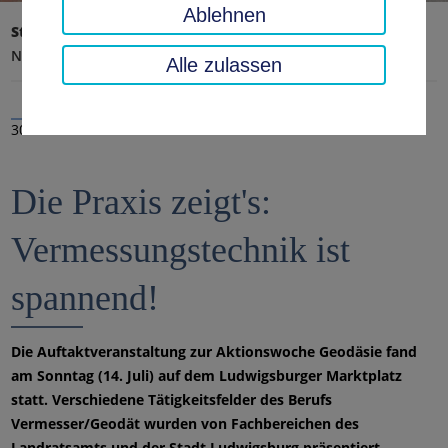
Ablehnen
Startseite
Landratsamt, Landkreis
Aktuelles
Nachrichten
Alle zulassen
30.07.2019
Die Praxis zeigt's:
Vermessungstechnik ist
spannend!
Die Auftaktveranstaltung zur Aktionswoche Geodäsie fand
am Sonntag (14. Juli) auf dem Ludwigsburger Marktplatz
statt. Verschiedene Tätigkeitsfelder des Berufs
Vermesser/Geodät wurden von Fachbereichen des
Landratsamts und der Stadt Ludwigsburg präsentiert.