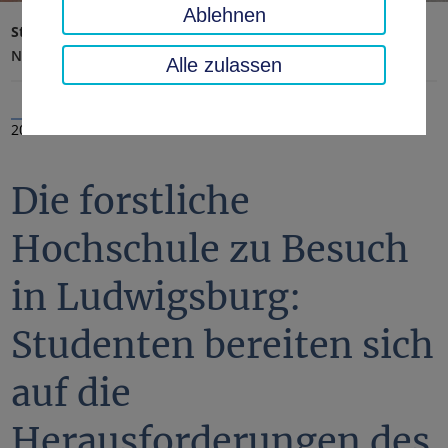
Ablehnen
Startseite
Landratsamt, Landkreis
Aktuelles
Nachrichten
Alle zulassen
20.11.2023
Die forstliche
Hochschule zu Besuch
in Ludwigsburg:
Studenten bereiten sich
auf die
Herausforderungen des