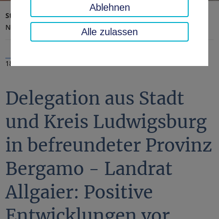
Ablehnen
Startseite
Landratsamt, Landkreis
Aktuelles
Nachrichten
Alle zulassen
18.09.2020
Delegation aus Stadt
und Kreis Ludwigsburg
in befreundeter Provinz
Bergamo - Landrat
Allgaier: Positive
Entwicklungen vor