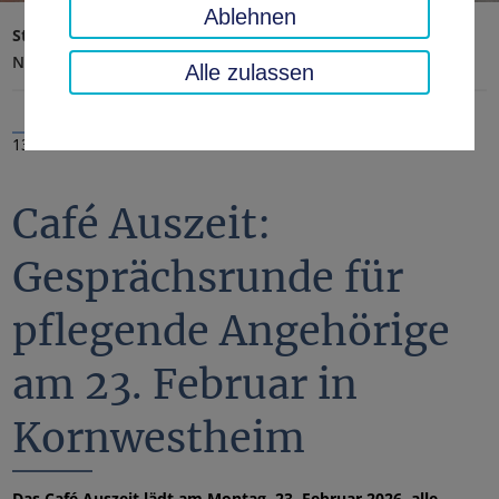
Ablehnen
Startseite
Landratsamt, Landkreis
Aktuelles
Nachrichten
Alle zulassen
13.02.2026
Café Auszeit:
Gesprächsrunde für
pflegende Angehörige
am 23. Februar in
Kornwestheim
Das Café Auszeit lädt am Montag, 23. Februar 2026, alle