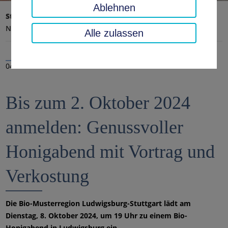
Ablehnen
Startseite
Landratsamt, Landkreis
Aktuelles
Nachrichten
Alle zulassen
04.09.2024
Bis zum 2. Oktober 2024
anmelden: Genussvoller
Honigabend mit Vortrag und
Verkostung
Die Bio-Musterregion Ludwigsburg-Stuttgart lädt am
Dienstag, 8. Oktober 2024, um 19 Uhr zu einem Bio-
Honigabend in Ludwigsburg ein.