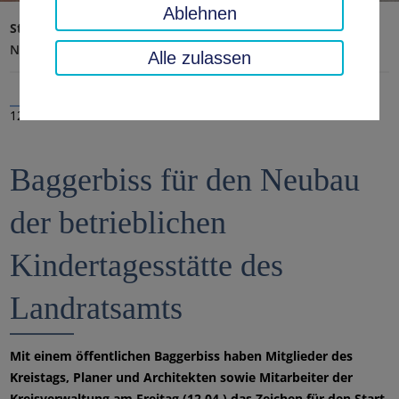
Ablehnen
Startseite
Landratsamt, Landkreis
Aktuelles
Nachrichten
Alle zulassen
12.04.2019
Baggerbiss für den Neubau
der betrieblichen
Kindertagesstätte des
Landratsamts
Mit einem öffentlichen Baggerbiss haben Mitglieder des
Kreistags, Planer und Architekten sowie Mitarbeiter der
Kreisverwaltung am Freitag (12.04.) das Zeichen für den Start