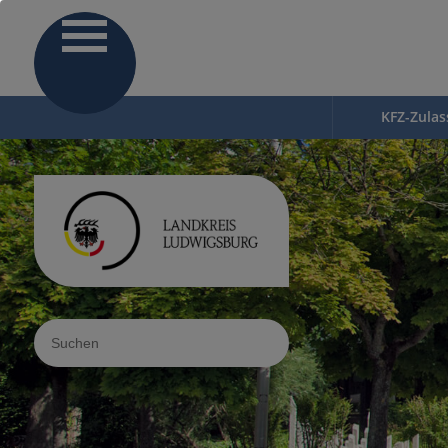
KFZ-Zula
Sucheingabe