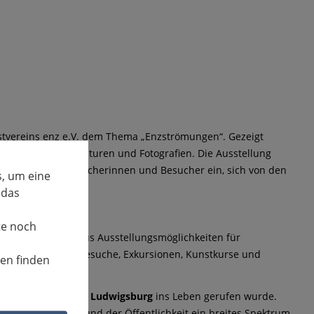
stvereins enz e.V. dem Thema „Enzströmungen“. Gezeigt
en, Portraits, Skulpturen und Fotografien. Die Ausstellung
wider und lädt Besucherinnen und Besucher ein, sich von den
, um eine
 das
25 aus
te noch
er die Region hinaus Ausstellungsmöglichkeiten für
ungs- und Atelierbesuche, Exkursionen, Kunstkurse und
nen finden
ie vom
Landratsamt Ludwigsburg
ins Leben gerufen wurde.
s Forum zu bieten und der Öffentlichkeit ein breites Spektrum