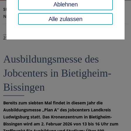
Ablehnen
Startseite
Landratsamt, Landkreis
Aktuelles
Nachrichten
Alle zulassen
23.01.2026
Ausbildungsmesse des
Jobcenters in Bietigheim-
Bissingen
Bereits zum siebten Mal findet in diesem Jahr die
Ausbildungsmesse „Plan A“ des Jobcenters Landkreis
Ludwigsburg statt. Das Kronenzentrum in Bietigheim-
Bissingen wird am 2. Februar 2026 von 13 bis 16 Uhr zum
Treffpunkt für Ausbildung und Studium: Über 100