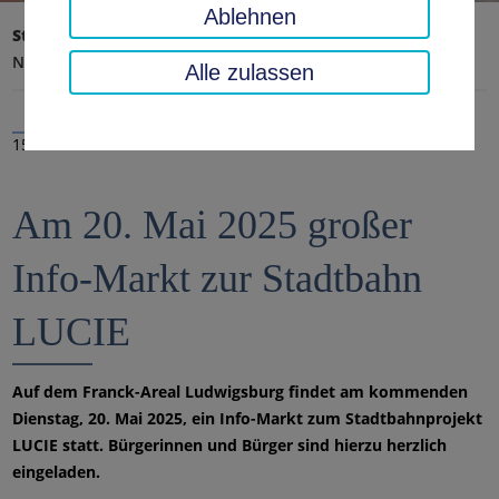
Ablehnen
Startseite
Landratsamt, Landkreis
Aktuelles
Nachrichten
Alle zulassen
15.05.2025
Am 20. Mai 2025 großer
Info-Markt zur Stadtbahn
LUCIE
Auf dem Franck-Areal Ludwigsburg findet am kommenden
Dienstag, 20. Mai 2025, ein Info-Markt zum Stadtbahnprojekt
LUCIE statt. Bürgerinnen und Bürger sind hierzu herzlich
eingeladen.