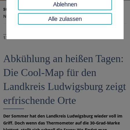
Ablehnen
Startseite
Landratsamt, Landkreis
Aktuelles
Nachrichten
Alle zulassen
13.08.2025
Abkühlung an heißen Tagen:
Die Cool-Map für den
Landkreis Ludwigsburg zeigt
erfrischende Orte
Der Sommer hat den Landkreis Ludwigsburg wieder voll im
Griff. Doch wenn das Thermometer auf die 30-Grad-Marke
klettert, stellt sich schnell die Frage: Wo findet man