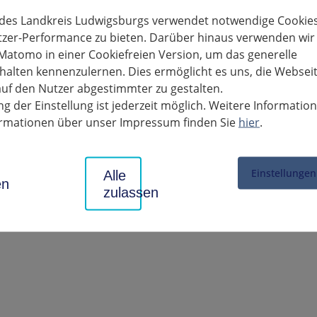
 des Landkreis Ludwigsburgs verwendet notwendige Cookies
beiten muss die Straße voll gesperrt werden. Damit Hohenstein nac
tzer-Performance zu bieten. Darüber hinaus verwenden wir
me in etwa auf Höhe der Dorfkirche in zwei Bauabschnitte unterte
Matomo in einer Cookiefreien Version, um das generelle
 immer aus einer Richtung – entweder Bönnigheim oder Kirchheim
alten kennenzulernen. Dies ermöglicht es uns, die Websei
uf den Nutzer abgestimmter zu gestalten.
Bauabschnitt beginnt voraussichtlich am 20. Juli. Spätestens Ende d
g der Einstellung ist jederzeit möglich. Weitere Informatio
rtliche Umleitung zwischen Kirchheim und Bönnigheim ist ausgesch
formationen über unser Impressum finden Sie
hier
.
2254.
ßnahme hat der Landkreis rund 170 000 Euro bereitgestellt. Das L
derungen und Einschränkungen durch die Vollsperrung um Verstän
Einstellungen
Alle
en
zulassen