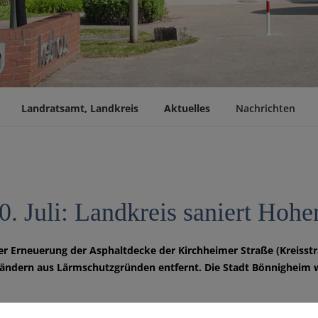
Landratsamt, Landkreis
Aktuelles
Nachrichten
0. Juli: Landkreis saniert Hohe
r Erneuerung der Asphaltdecke der Kirchheimer Straße (Kreisstr
ndern aus Lärmschutzgründen entfernt. Die Stadt Bönnigheim wir