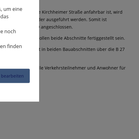
, um eine
h wie vor über die Kirchheimer Straße anfahrbar ist, wird
 das
ilt, die nacheinander ausgeführt werden. Somit ist
 – über die K 1679 angeschlossen.
te noch
er Sommerferien sollen beide Abschnitte fertiggestellt sein.
nen finden
ildert. Diese führt in beiden Bauabschnitten über die B 27
andratsamt bittet alle Verkehrsteilnehmer und Anwohner für
dnis.
 bearbeiten