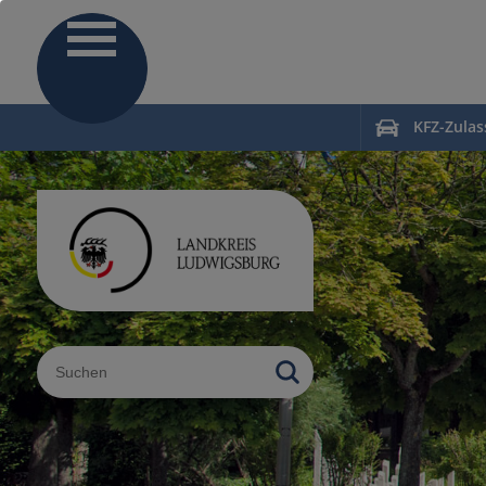
KFZ-Zula
Sucheingabe