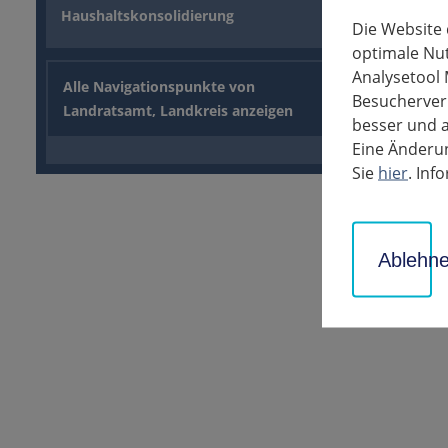
Haushaltskonsolidierung
Die Website
Für die Ar
optimale Nu
die Maßnah
Analysetool 
Alle Navigationspunkte von
Hohenstein
Besucherverh
Landratsamt, Landkreis anzeigen
besser und a
Der erste 
Eine Änderun
Eine überö
Sie
hier
. In
und die L 
Für die Ma
die Behin
Ablehn
zurück