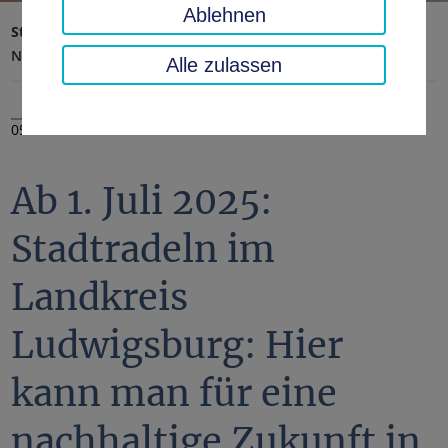
Ablehnen
Startseite
Landratsamt, Landkreis
Aktuelles
Nachrichten
Alle zulassen
05.06.2025
Ab 1. Juli 2025:
Stadtradeln im
Landkreis
Ludwigsburg: Hier
kann man für eine
nachhaltige Zukunft in