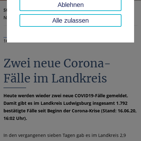
Ablehnen
Startseite
Landratsamt, Landkreis
Aktuelles
Nachrichten
Alle zulassen
16.06.2020
Zwei neue Corona-
Fälle im Landkreis
Heute werden wieder zwei neue COVID19-Fälle gemeldet.
Damit gibt es im Landkreis Ludwigsburg insgesamt 1.792
bestätigte Fälle seit Beginn der Corona-Krise (Stand: 16.06.20,
16:02 Uhr).
In den vergangenen sieben Tagen gab es im Landkreis 2,9