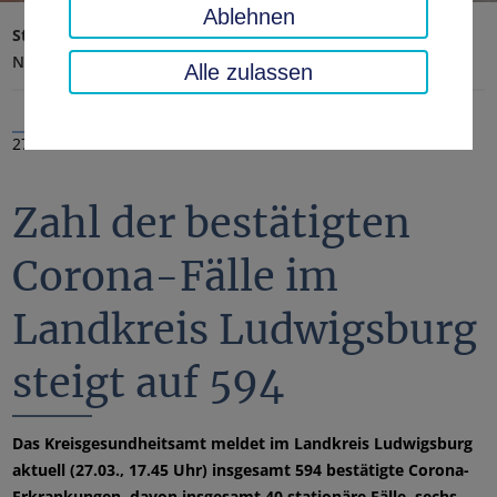
Ablehnen
Startseite
Landratsamt, Landkreis
Aktuelles
Nachrichten
Alle zulassen
27.03.2020
Zahl der bestätigten
Corona-Fälle im
Landkreis Ludwigsburg
steigt auf 594
Das Kreisgesundheitsamt meldet im Landkreis Ludwigsburg
aktuell (27.03., 17.45 Uhr) insgesamt 594 bestätigte Corona-
Erkrankungen, davon insgesamt 40 stationäre Fälle, sechs