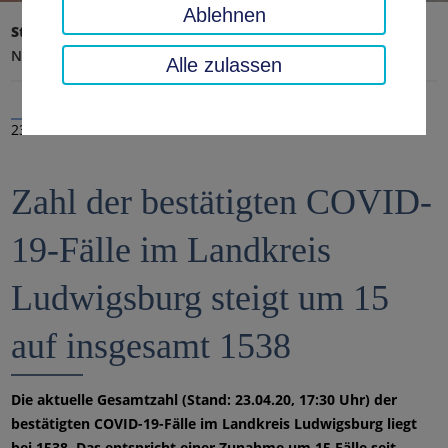
Ablehnen
Startseite
Landratsamt, Landkreis
Aktuelles
Nachrichten
Alle zulassen
23.04.2020
Zahl der bestätigten COVID-
19-Fälle im Landkreis
Ludwigsburg steigt um 15
auf insgesamt 1538
Die aktuelle Gesamtzahl (Stand: 23.04.20, 17:30 Uhr) der
bestätigten COVID-19-Fälle im Landkreis Ludwigsburg liegt
bei 1538. Das entspricht einer Zunahme um 15 Fälle seit