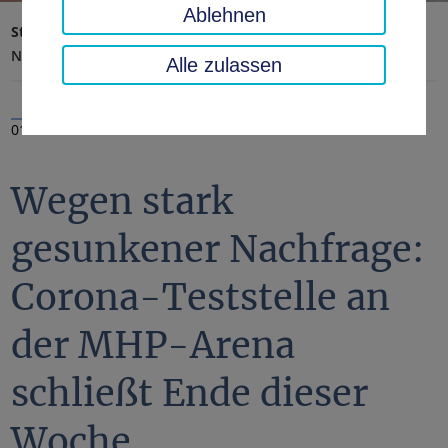
Ablehnen
Startseite
Landratsamt, Landkreis
Aktuelles
Nachrichten
Alle zulassen
01.07.2021
Wegen stark
gesunkener Nachfrage:
Corona-Teststelle an
der MHP-Arena
schließt Ende dieser
Woche