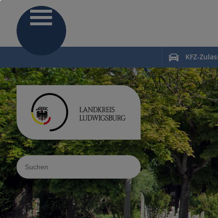
KFZ-Zula
Sucheingabe