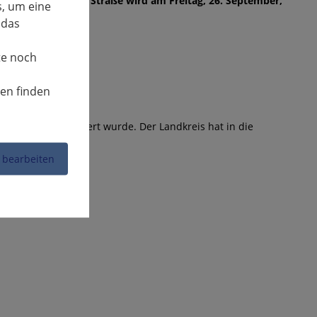
eiler/Hochberger Straße wird am Freitag, 26. September,
, um eine
 das
te noch
nen finden
Teilabschnitt saniert wurde. Der Landkreis hat in die
 bearbeiten