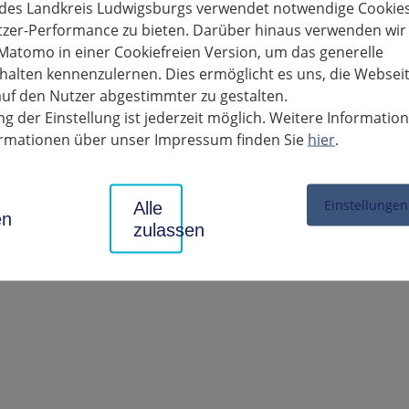
perrung der K 1695 zwischen L 1110 und dem Ortseingang Poppenw
 des Landkreis Ludwigsburgs verwendet notwendige Cookies
fgehoben. Danach werden noch Restarbeiten ausgeführt.
tzer-Performance zu bieten. Darüber hinaus verwenden wir
Matomo in einer Cookiefreien Version, um das generelle
alten kennenzulernen. Dies ermöglicht es uns, die Websei
uf den Nutzer abgestimmter zu gestalten.
g der Einstellung ist jederzeit möglich. Weitere Informatio
man ab 26. September wieder fahren.
formationen über unser Impressum finden Sie
hier
.
ng der Kreisstraße wurde nötig, weil der Fahrbahnbelag auf einem 
rund 140.000 Euro investiert.
Einstellungen
Alle
en
zulassen