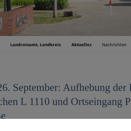
Landratsamt, Landkreis
Aktuelles
Nachrichten
6. September: Aufhebung der 
chen L 1110 und Ortseingang 
ße