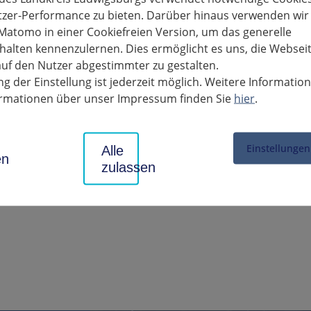
tzer-Performance zu bieten. Darüber hinaus verwenden wir
Matomo in einer Cookiefreien Version, um das generelle
mpfzentren (KIZ) Ludwigsburg erhalten eine Sonderlieferung des
alten kennenzulernen. Dies ermöglicht es uns, die Websei
g vom 5. Juli bis zum 7. Juli der Impfstoff Johnson und Johnso
uf den Nutzer abgestimmter zu gestalten.
 Die Terminvergabe wird ab Dienstag, 29. Juni, ausschließlich üb
g der Einstellung ist jederzeit möglich. Weitere Informatio
n.
formationen über unser Impressum finden Sie
hier
.
Impfstoff nicht für alle Altersgruppen freigeben ist, beträgt das M
ssen die Impflinge bestätigen, dass das Mindestalter auf sie zutrif
Einstellungen
Alle
en
zulassen