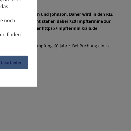
 das
 Impfstoffes Johnson und Johnson. Daher wird in den KIZ
te noch
n verimpft. Insgesamt stehen dabei 720 Impftermine zur
er das Internet unter https://impftermin.kizlb.de
nen finden
indestalter für eine Impfung 60 Jahre. Bei Buchung eines
ft.
 bearbeiten