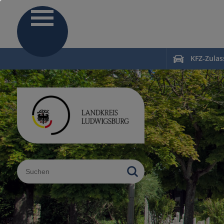
KFZ-Zula
Sucheingabe