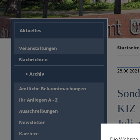
Aktuelles
Startseite
Veranstaltungen
Nachrichten
28.06.2021
Archiv
Amtliche Bekanntmachungen
Sond
Ihr Anliegen A - Z
KIZ 
Ausschreibungen
Juli
Newsletter
Karriere
Inter
Die Website