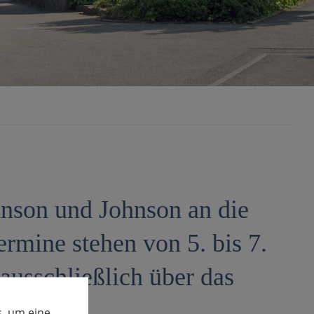
hnson und Johnson an die
mine stehen von 5. bis 7.
ausschließlich über das
 nötig
, um eine