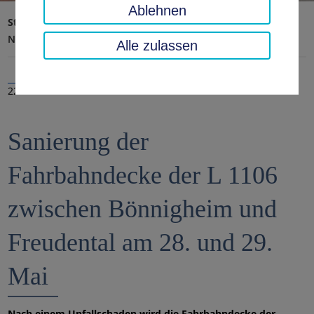
Ablehnen
Startseite
Landratsamt, Landkreis
Aktuelles
Nachrichten
Alle zulassen
22.05.2020
Sanierung der
Fahrbahndecke der L 1106
zwischen Bönnigheim und
Freudental am 28. und 29.
Mai
Nach einem Unfallschaden wird die Fahrbahndecke der