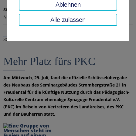
Ablehnen
Startseite
Landratsamt, Landkreis
Aktuelles
Nachrichten
Alle zulassen
30.07.2020
Mehr Platz fürs PKC
Am Mittwoch, 29. Juli, fand die offizielle Schlüsselübergabe
des Neubaus des Seminargebäudes Strombergstraße 21 in
Freudental für die künftige Nutzung durch das Pädagogisch-
Kulturelle Centrum ehemalige Synagoge Freudental e.V.
(PKC) im Beisein von Vertretern des Landkreises, des PKC
und der Bauherren statt.