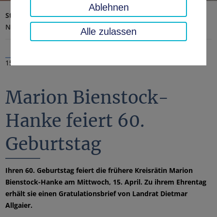
Ablehnen
Startseite
Landratsamt, Landkreis
Aktuelles
Nachrichten
Alle zulassen
15.04.2020
Marion Bienstock-
Hanke feiert 60.
Geburtstag
Ihren 60. Geburtstag feiert die frühere Kreisrätin Marion
Bienstock-Hanke am Mittwoch, 15. April. Zu ihrem Ehrentag
erhält sie einen Gratulationsbrief von Landrat Dietmar
Allgaier.