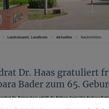
Landratsamt, Landkreis
Aktuelles
Nachrichten
rat Dr. Haas gratuliert f
bara Bader zum 65. Gebur
andrat Dr. Rainer Haas erhält die frühere Kreisrätin Barbara Ba
Gratulationsbrief schreibt der Chef der Kreisverwaltung: „Von 2004