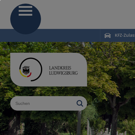
KFZ-Zula
Sucheingabe