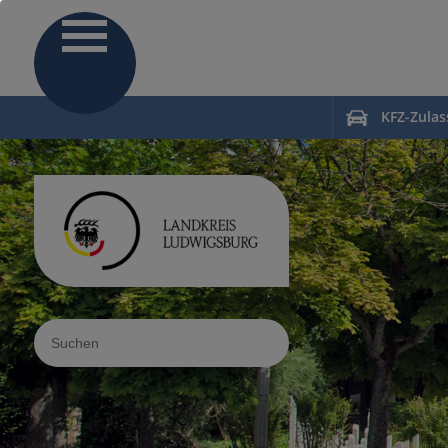
KFZ-Zula
Sucheingabe