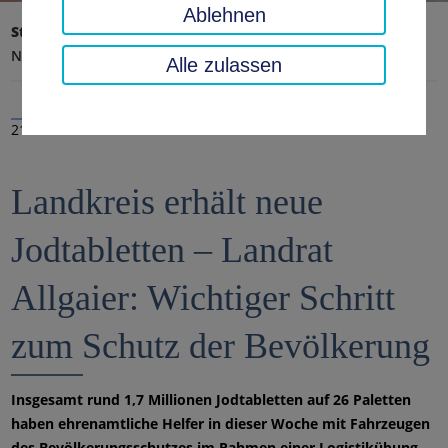
Ablehnen
Startseite
Landratsamt, Landkreis
Aktuelles
Nachrichten
Alle zulassen
21.08.2020
Landkreis erhält neue
Jodtabletten – Landrat
Allgaier: Wichtiger Schritt
zum Schutz der Bevölkerung
Insgesamt rund 1,7 Millionen Jodtabletten auf 26 Paletten
haben ehrenamtliche Helfer in dieser Woche mit Fahrzeugen
des Bevölkerungsschutzes im Rahmen einer Logistikübung