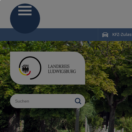
KFZ-Zula
Sucheingabe