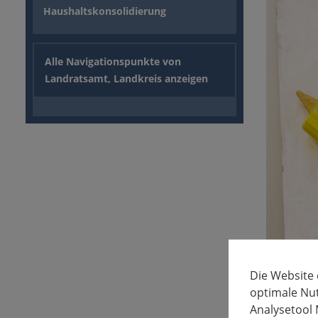
Haushaltskonsolidierung
Alle Navigationspunkte von
Landratsamt, Landkreis anzeigen
Die Website
optimale Nu
Analysetool 