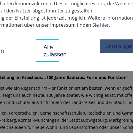
alten kennenzulernen. Dies ermöglicht es uns, die Websei
uf den Nutzer abgestimmter zu gestalten.
g der Einstellung ist jederzeit möglich. Weitere Informatio
formationen über unser Impressum finden Sie
hier
.
Einstellungen
Alle
en
zulassen
tellung im Kreishaus: „100 Jahre Bauhaus. Form und Funktion“
 ist wie ein Regenschirm – er funktioniert am besten, wenn er geöff
 zeigt uns auch heute, 100 Jahre später, wie wichtig es ist, mit o
en und Schüler aus 14 Schulen des Landkreises und der Stadt Lu
en, Förderschulen, Gemeinschaftsschulen, Realschulen und Gymna
 Freiberg, Korntal-Münchingen, der Stadt Ludwigsburg, Markgröni
. Welche Ideen für neue Wohn- und Lebensformen oder unser Kons