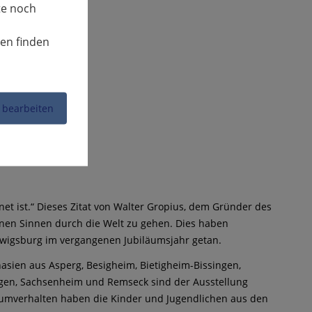
te noch
nen finden
 bearbeiten
net ist.“ Dieses Zitat von Walter Gropius, dem Gründer des
ffenen Sinnen durch die Welt zu gehen. Dies haben
dwigsburg im vergangenen Jubiläumsjahr getan.
sien aus Asperg, Besigheim, Bietigheim-Bissingen,
ngen, Sachsenheim und Remseck sind der Ausstellung
umverhalten haben die Kinder und Jugendlichen aus den