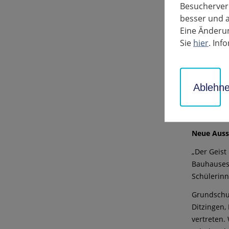
Besucherverh
besser und a
Eine Änderun
Sie
hier
. In
Ablehn
Neue Auss
„Der Geist
Bauhauses,
Schülerinn
Grundschul
Ditzingen,
vertreten