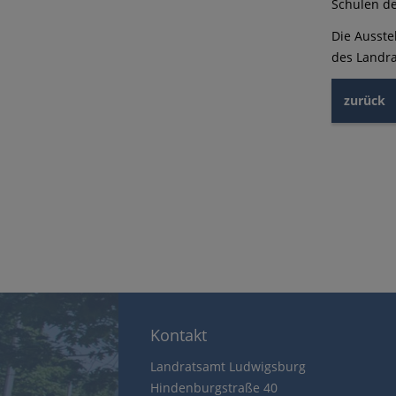
Schulen de
Die Ausste
des Landra
zurück
Kontakt
Landratsamt Ludwigsburg
Hindenburgstraße 40