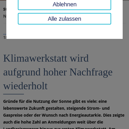
Ablehnen
Startseite
Landratsamt, Landkreis
Aktuelles
Nachrichten
Alle zulassen
18.03.2022
Klimawerkstatt wird
aufgrund hoher Nachfrage
wiederholt
Gründe für die Nutzung der Sonne gibt es viele: eine
lebenswerte Zukunft gestalten, steigende Strom- und
Gaspreise oder der Wunsch nach Energieautarkie. Dies zeigte
auch die hohe Zahl an Anmeldungen weit über die
Landkreisgrenzen hinaus zur ersten Klimawerkstatt. Am