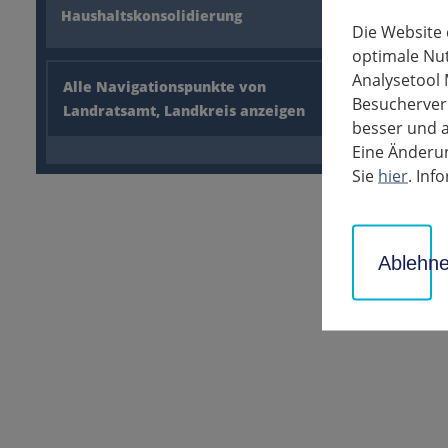
100.000 Ei
Haushaltskonsolidierung
infiziert 
Die Website
optimale Nu
Analysetool 
Alle Navigationspunkte von
Besucherverh
zurück
Landratsamt, Landkreis anzeigen
besser und a
Eine Änderun
Sie
hier
. In
Zugehöri
Entwic
185 KB
Ablehn