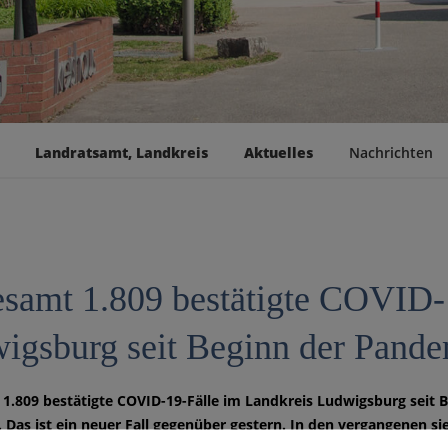
Landratsamt, Landkreis
Aktuelles
Nachrichten
esamt 1.809 bestätigte COVID-
igsburg seit Beginn der Pand
1.809 bestätigte COVID-19-Fälle im Landkreis Ludwigsburg seit 
. Das ist ein neuer Fall gegenüber gestern. In den vergangenen s