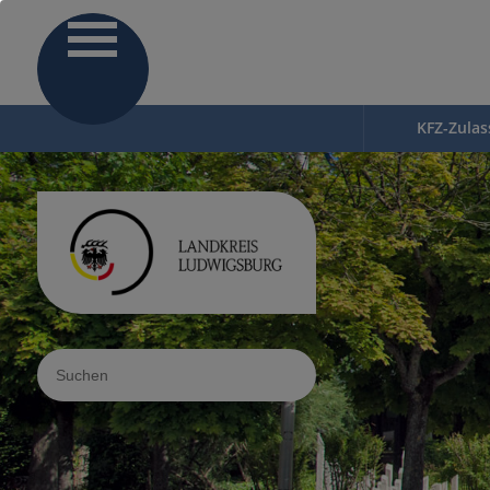
KFZ-Zula
Sucheingabe