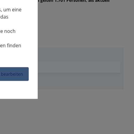
onen. Als genesen gelten 1.701 Personen, als aktuell
, um eine
 das
te noch
nen finden
 bearbeiten