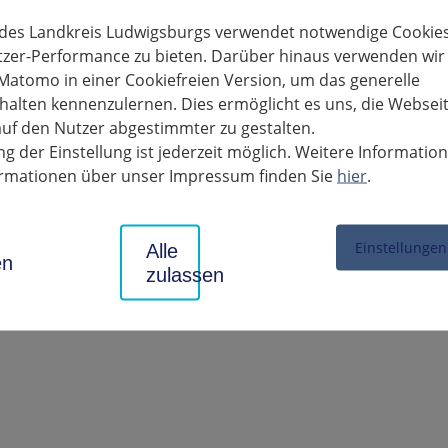
nwohner. An und mit COVID-19 verstorben sind insgesamt 73 Pers
35 Personen.
 des Landkreis Ludwigsburgs verwendet notwendige Cookies
tzer-Performance zu bieten. Darüber hinaus verwenden wir
Matomo in einer Cookiefreien Version, um das generelle
alten kennenzulernen. Dies ermöglicht es uns, die Websei
uf den Nutzer abgestimmter zu gestalten.
g der Einstellung ist jederzeit möglich. Weitere Informatio
formationen über unser Impressum finden Sie
hier
.
ge Dateien
klung_der_COVID-19-Fallzahlen_20200624.pdf
Einstellungen
Alle
en
zulassen