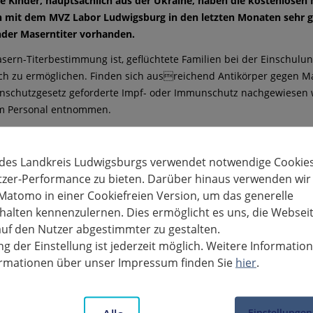
te Kinder, hauptsächlich aus der Ukraine, haben die kostenlos
mit dem MVZ Labor Ludwigsburg in den letzten Monaten sehr g
nder Maserntiter vorhanden.
asern-Titerbestimmung ist, geflüchtete Familien bei der Einschulu
h zu ermöglichen. Finden sich ausreichend Antikörper gegen Mas
nschutzgesetz geforderte Impf- oder Immunschutz nachgewiesen w
m Personal entnommen.
tzten Monaten wurden 278 Blutentnahmen für kostenlose Masern-T
en waren Kinder zwischen sechs und 17 Jahren. Bei 77 Prozent de
 des Landkreis Ludwigsburgs verwendet notwendige Cookies
bor Ludwigsburg stellt das Material für die Blutentnahmen zur Ver
tzer-Performance zu bieten. Darüber hinaus verwenden wir
-Stefanie Frick, Geschäftsführerin des MVZ bemerkt: „Wir möchten 
Matomo in einer Cookiefreien Version, um das generelle
tsdezernentin Dr. Karlin Stark ist ein schneller Zugang zum Bil
alten kennenzulernen. Dies ermöglicht es uns, die Websei
niederschwelliges und hilfreiches Angebot für die Geflüchteten im La
uf den Nutzer abgestimmter zu gestalten.
g der Einstellung ist jederzeit möglich. Weitere Informatio
is sei wichtig, betont Dr. Uschi Traub, Leiterin der Gesundheits
formationen über unser Impressum finden Sie
hier
.
 von Mitarbeitern oder Betreuten in Gemeinschaftseinrichtungen k
erhängt werden.“ Der Impfschutz verhindere Ausbrüche in Gemein
assenen Ärzten die Masernimpfung durchgeführt werden.
Einstellungen