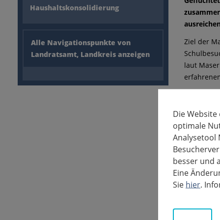
Geflüchte
Haushaltskonsolidierung
zusammen 
ausreiche
Ziel der M
Alle Navigationspunkte von
Schulbesuc
Landratsamt, Landkreis anzeigen
laut Maser
erfahrene
In den le
der Klient
Die Website
Das MVZ La
optimale Nu
med. Julia
Analysetool 
Gesundhei
Besucherverh
ein gutes, 
besser und a
Eine Änderun
Der Nachwe
Sie
hier
. In
Impfschutz
Bußgeld v
niedergel