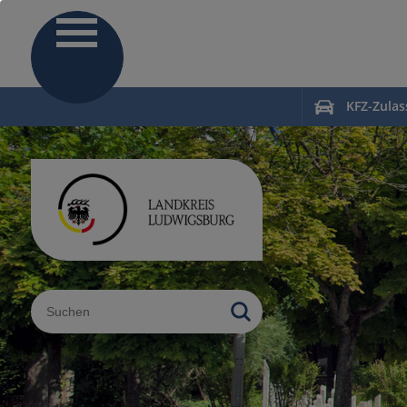
KFZ-Zula
Sucheingabe