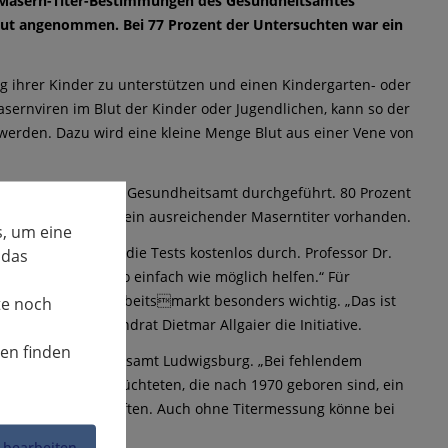
en Masern-Titer-Bestimmungen des Gesundheitsamtes
ut angenommen. Bei 77 Prozent der Untersuchten war ein
ng ihrer Kinder zu unterstützen und einen Kindergarten- oder
ernviren im Blut der Kinder oder Jugendlichen, kann so der
erden. Dazu wird eine kleine Menge Blut aus einer Vene von
iter-Messungen im Gesundheitsamt durchgeführt. 80 Prozent
r Untersuchten war ein ausreichender Maserntiter vorhanden.
, um eine
fügung und führt die Tests kostenlos durch. Professor Dr.
 das
den Geflüchteten so einfach wie möglich helfen.“ Für
dungssystem und Arbeitsmarkt besonders wichtig. „Das ist
te noch
ndkreis“, lobt Landrat Dietmar Allgaier die Initiative.
nen finden
förderung im Landratsamt Ludwigsburg. „Bei fehlendem
ann auch bei Geflüchteten, die nach 1970 geboren sind, ein
schaftsunterkünften. Auch ohne Titermessung könne bei
 bearbeiten