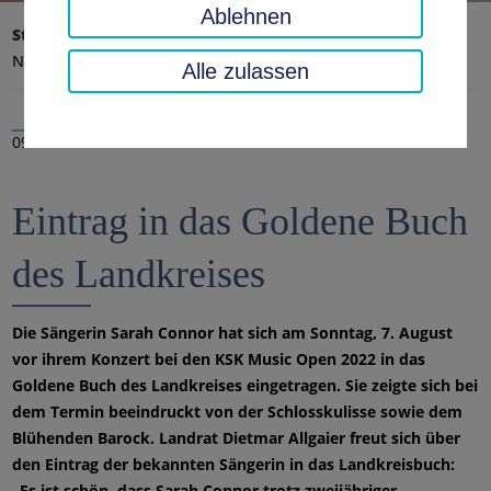
Ablehnen
Startseite
Landratsamt, Landkreis
Aktuelles
Nachrichten
Alle zulassen
09.08.2022
Eintrag in das Goldene Buch
des Landkreises
Die Sängerin Sarah Connor hat sich am Sonntag, 7. August
vor ihrem Konzert bei den KSK Music Open 2022 in das
Goldene Buch des Landkreises eingetragen. Sie zeigte sich bei
dem Termin beeindruckt von der Schlosskulisse sowie dem
Blühenden Barock. Landrat Dietmar Allgaier freut sich über
den Eintrag der bekannten Sängerin in das Landkreisbuch:
„Es ist schön, dass Sarah Connor trotz zweijähriger