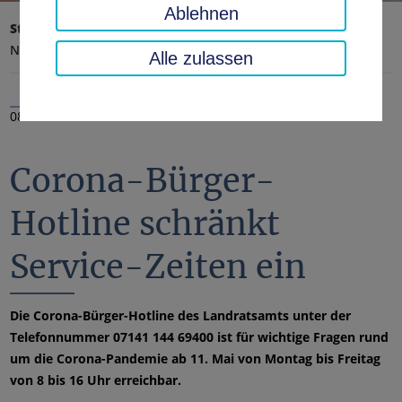
Ablehnen
Startseite
Landratsamt, Landkreis
Aktuelles
Nachrichten
Alle zulassen
08.05.2020
Corona-Bürger-
Hotline schränkt
Service-Zeiten ein
Die Corona-Bürger-Hotline des Landratsamts unter der
Telefonnummer 07141 144 69400 ist für wichtige Fragen rund
um die Corona-Pandemie ab 11. Mai von Montag bis Freitag
von 8 bis 16 Uhr erreichbar.