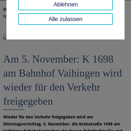
Ablehnen
Startseite
Landratsamt, Landkreis
Aktuelles
Nachrichten
Alle zulassen
02.11.2019
Am 5. November: K 1698
am Bahnhof Vaihingen wird
wieder für den Verkehr
freigegeben
Wieder für den Verkehr freigegeben wird am
Dienstagvormittag, 5. November, die Kreisstraße 1698 am
Vaihinger Bahnhof zwischen der Neuen Bahnhofstraße und