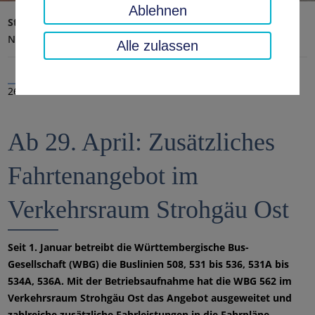
Ablehnen
Startseite
Landratsamt, Landkreis
Aktuelles
Nachrichten
Alle zulassen
26.04.2019
Ab 29. April: Zusätzliches
Fahrtenangebot im
Verkehrsraum Strohgäu Ost
Seit 1. Januar betreibt die Württembergische Bus-
Gesellschaft (WBG) die Buslinien 508, 531 bis 536, 531A bis
534A, 536A. Mit der Betriebsaufnahme hat die WBG 562 im
Verkehrsraum Strohgäu Ost das Angebot ausgeweitet und
zahlreiche zusätzliche Fahrleistungen in die Fahrpläne