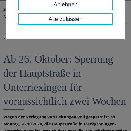
Ablehnen
Startseite
Landratsamt, Landkreis
Aktuelles
Nachrichten
Alle zulassen
25.10.2020
Ab 26. Oktober: Sperrung
der Hauptstraße in
Unterriexingen für
voraussichtlich zwei Wochen
Wegen der Verlegung von Leitungen voll gesperrt ist ab
Montag, 26.10.2020, die Hauptstraße in Markgröningen-
Unterriexingen im Bereich der Engstelle. Die Arbeiten werden