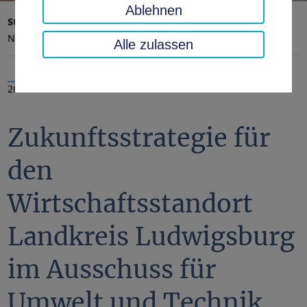
Ablehnen
Startseite
Landratsamt, Landkreis
Aktuelles
Nachrichten
Alle zulassen
26.05.2025
Zukunftsstrategie für
den
Wirtschaftsstandort
Landkreis Ludwigsburg
im Ausschuss für
Umwelt und Technik