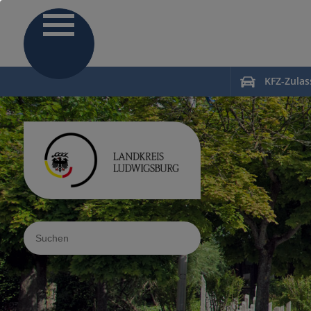
KFZ-Zula
Sucheingabe