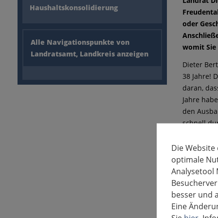
Landrat Di
Haushaltskonsolidierung
Freudental
oder Gesch
Anschließe
Alle Navigationspunkte von
womit Sie 
Landratsamt, Landkreis anzeigen
Dieter Ber
38 Jahre! 
daran, das
Jahre habe
den Ausbau
schnell du
geschätzt.
Die Website
Auch durch
optimale Nu
weiter. Er
Analysetool 
wesentlich
Besucherverh
Veranstalt
besser und a
Betätigung
Eine Änderun
Herzenspro
Sie
hier
. In