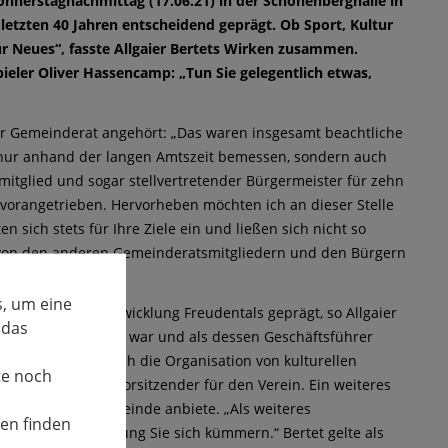
onnerstagnachmittag (17.06.21) in der Schönenberghalle in
letzten 40 Jahren entscheidend geprägt. Ob Sport, Kultur
ür Neues“, fasste Allgaier Bertets Wirken zusammen.
ieler Oliver Hassencamp: „Tun Sie gelegentlich etwas,
ler Gemeinderat angehört: „Das waren insgesamt beachtliche
ht nur anhand der langen Amtszeit bemessen, sondern auch
itglied und sogar stellvertretender Bürgermeister für zehn
vorangetrieben. Hervorheben möchten ich an dieser Stelle
sich stets für Ihre Ziele ein und ließen sich nicht so
e von den anderen Gemeinderatsmitgliedern und den Bürgern
, um eine
 Bertet die Entwicklung Freudentals geprägt, so Allgaier
 das
„Bürger für Bürger“ war und als dessen Geschäftsführer
ung Freudental durch die Organisation von kulturellen
te noch
ch Bertet als 2. Vorsitzender für den Verein. Ein weiteres
ration mit der Gemeinde anbiete. „Als weiteres
nen finden
eschichtliche Wirkung Sie sich kümmern.“ Bertet gelte als