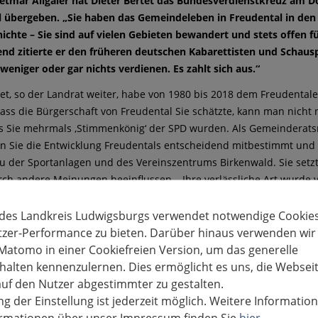
etmar Allgaier hat Dieter Bertet das Bundesverdienstkreuz am D
 übergeben. „Sie haben das Gemeindeleben in Freudental in den 
ichte – Sie sind auf vielen Gebieten bewandert und stets offen f
nd zitierte er den früheren deutschen Kabarettisten und Schausp
weniger oder gar nichts verdienen. Es zahlt sich aus.“
tet, so der Landrat weiter, habe von 1980 bis 2018 dem Freudenta
Dass die Bürgerschaft von Freudental Sie schätzte, kann man nic
s Sie mehrmals ,Stimmenkönig‘ der SPD wurden. Als Gemeinderatsm
n Sie die Entwicklung Freudentals entscheidend mitbestimmt und 
 der Sportanlagen und des Vereinszentrums Birkenwald. Sie setzten 
rch andere Meinungen beeinflussen – Ihre verlässliche Art wurd
“
 des Landkreis Ludwigsburgs verwendet notwendige Cookies
 sein ehrenamtliches Engagement außerhalb des Gemeinderats habe
tzer-Performance zu bieten. Darüber hinaus verwenden wir
 erinnerte daran, dass Bertet 2006 Gründungsmitglied des Vereins 
Matomo in einer Cookiefreien Version, um das generelle
 dazu beigetragen habe, dass das Stiftungskapital der Bürgerstift
alten kennenzulernen. Dies ermöglicht es uns, die Websei
ungen auf knapp 50.000 Euro angestiegen sei. Bis heute engagiere si
uf den Nutzer abgestimmter zu gestalten.
sfeld seien die Ortsführungen, die der Geehrte seit 2006 in Koope
g der Einstellung ist jederzeit möglich. Weitere Informatio
jekt gilt für Sie die Freudentaler Synagoge, um deren Erhalt und g
formationen über unser Impressum finden Sie
hier
.