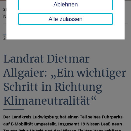
Ablehnen
Startseite
Landratsamt, Landkreis
Aktuelles
Nachrichten
Alle zulassen
26.02.2020
Landrat Dietmar
Allgaier: „Ein wichtiger
Schritt in Richtung
Klimaneutralität“
Der Landkreis Ludwigsburg hat einen Teil seines Fuhrparks
auf E-Mobilität umgestellt. Insgesamt 19 Nissan Leaf, neun
Toyota Prius Hybrid und drei Nissan Elektro-Vans gehören