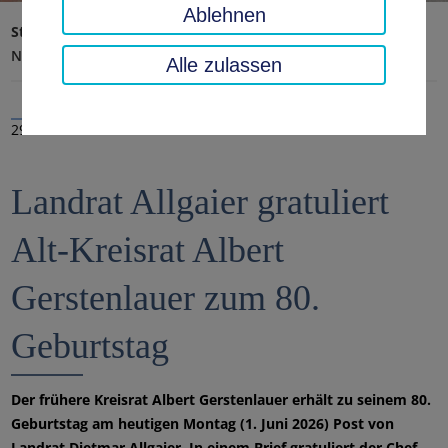
Ablehnen
Startseite
Landratsamt, Landkreis
Aktuelles
Nachrichten
Alle zulassen
29.05.2026
Landrat Allgaier gratuliert
Alt-Kreisrat Albert
Gerstenlauer zum 80.
Geburtstag
Der frühere Kreisrat Albert Gerstenlauer erhält zu seinem 80.
Geburtstag am heutigen Montag (1. Juni 2026) Post von
Landrat Dietmar Allgaier. In einem Brief gratuliert der Chef