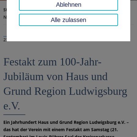
Ablehnen
Startseite
Landratsamt, Landkreis
Aktuelles
Nachrichten
Alle zulassen
23.09.2019
Festakt zum 100-Jahr-
Jubiläum von Haus und
Grund Region Ludwigsburg
e.V.
Ein Jahrhundert Haus und Grund Region Ludwigsburg e.V. –
das hat der Verein mit einem Festakt am Samstag (21.
September) im Louis-Bührer-Saal der Kreissparkasse