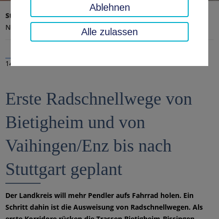
Ablehnen
Startseite
Landratsamt, Landkreis
Aktuelles
Nachrichten
Alle zulassen
14.03.2019
Erste Radschnellwege von
Bietigheim und von
Vaihingen/Enz bis nach
Stuttgart geplant
Der Landkreis will mehr Pendler aufs Fahrrad holen. Ein
Schritt dahin ist die Ausweisung von Radschnellwegen. Als
erste Korridore rücken die Trassen Bietigheim-Bissingen –