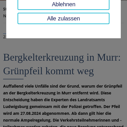
Ablehnen
Startseite
Landratsamt, Landkreis
Aktuelles
Nachrichten
Alle zulassen
23.08.2024
Bergkelterkreuzung in Murr:
Grünpfeil kommt weg
Auffallend viele Unfälle sind der Grund, warum der Grünpfeil
an der Bergkelterkreuzung in Murr entfernt wird. Diese
Entscheidung haben die Experten des Landratsamts
Ludwigsburg gemeinsam mit der Polizei getroffen. Der Pfeil
wird am 27.08.2024 abgenommen. Ab dann gilt hier die
normale Ampelregelung. Die Verkehrsteilnehmerinnen und -
teilnehmer werden gebeten, die neue Regelung entsprechend